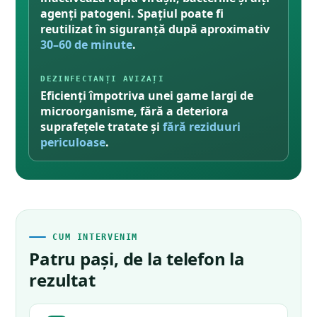
agenți patogeni. Spațiul poate fi
reutilizat în siguranță după aproximativ
30–60 de minute
.
DEZINFECTANȚI AVIZAȚI
Eficienți împotriva unei game largi de
microorganisme, fără a deteriora
suprafețele tratate și
fără reziduuri
periculoase
.
CUM INTERVENIM
Patru pași, de la telefon la
rezultat