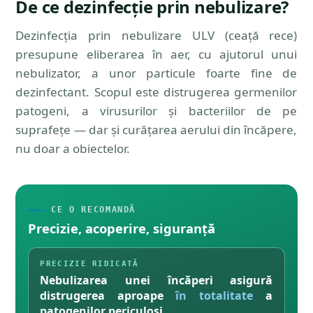
De ce dezinfecție prin nebulizare?
Dezinfecția prin nebulizare ULV (ceață rece)
presupune eliberarea în aer, cu ajutorul unui
nebulizator, a unor particule foarte fine de
dezinfectant. Scopul este distrugerea germenilor
patogeni, a virusurilor și bacteriilor de pe
suprafețe — dar și curățarea aerului din încăpere,
nu doar a obiectelor.
CE O RECOMANDĂ
Precizie, acoperire, siguranță
PRECIZIE RIDICATĂ
Nebulizarea unei încăperi asigură
distrugerea aproape
în totalitate
a
patogenilor periculoși.