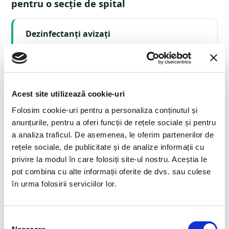
pentru o secție de spital
Dezinfectanți avizați
Folosim exclusiv produse avizate de
autoritățile competente.
Acest site utilizează cookie-uri
Metoda potrivită riscului
Folosim cookie-uri pentru a personaliza conținutul și
Aplicăm soluția adaptată nivelului real de risc
anunțurile, pentru a oferi funcții de rețele sociale și pentru
al spațiului, nu un tratament standard.
a analiza traficul. De asemenea, le oferim partenerilor de
rețele sociale, de publicitate și de analize informații cu
privire la modul în care folosiți site-ul nostru. Aceștia le
pot combina cu alte informații oferite de dvs. sau culese
Documentație completă
în urma folosirii serviciilor lor.
Utilă pentru conformitate sanitară și pentru
eventuale controale.
Selecția