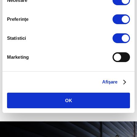
Necesare
consimțământului
Preferinţe
Programează o dezinfecție
Contactează TOTALPEST pentru servicii
Statistici
profesionale de dezinfecție în București și Ilfov.
Evaluăm rapid situația și îți propunem o soluție
adaptată spațiului tău.
Marketing
TOTALPEST — Dezinfecție profesionistă,
Afişare
pentru un mediu sigur și controlat.
OK