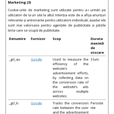
Marketing (3)
Cookie-urile de marketing sunt utilizate pentru a-i urmări pe
utilizatori de la un site la altul. Intenţia este de a afişa anunţuri
relevante şi antrenante pentru utilizatorii individuali, aşadar ele
sunt mai valoroase pentru agenţiile de puiblicitate şi părţile
terţe care se ocupă de publicitate.
Denumire
Furnizor
Scop
Durata
maximă
de
stocare
_gcl_au
Google
Used to measure the
3 luni
efficiency of the
website’s
advertisement efforts,
by collecting data on
the conversion rate of
the website’s ads
across multiple
websites.
_gcl_ls
Google
Tracks the conversion
Persiste
rate between the user
nte
and the advertisement