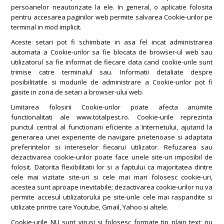
persoanelor neautorizate la ele. In general, o aplicatie folosita
pentru accesarea paginilor web permite salvarea Cookie-urilor pe
terminal in mod implicit.
Aceste setari pot fi schimbate in asa fel incat administrarea
automata a Cookie-urilor sa fie blocata de browser-ul web sau
utilizatorul sa fie informat de fiecare data cand cookie-urile sunt
trimise catre terminalul sau. Informatii detaliate despre
posibilitatile si modurile de administrare a Cookie-urilor pot fi
gasite in zona de setari a browser-ului web.
Limitarea folosirii Cookie-urilor poate afecta anumite
functionalitati ale www.totalpest.ro. Cookie-urile reprezinta
punctul central al functionarii eficiente a Internetului, ajutand la
generarea unei experiente de navigare prietenoase si adaptata
preferintelor si intereselor fiecarui utilizator. Refuzarea sau
dezactivarea cookie-urilor poate face unele site-uri imposibil de
folosit. Datorita flexibilitatii lor si a faptului ca majoritatea dintre
cele mai vizitate site-uri si cele mai mari folosesc cookie-uri,
acestea sunt aproape inevitabile; dezactivarea cookie-urilor nu va
permite accesul utilizatorului pe site-urile cele mai raspandite si
utilizate printre care Youtube, Gmail, Yahoo si altele.
Cookie-urile NU sunt virusi si folosesc formate tip plain text; nu