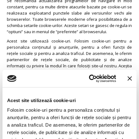
Se recomanda actualizarea programelor de navigare in mod
constant, pentru ca multe dintre atacurile bazate pe cookie-uri se
realizeaza exploatand punctele slabe ale versiunilor vechi ale
browserelor. Toate browserele moderne ofera posibilitatea de a
schimba setarile cookie-urilor. Aceste setari se gasesc de regula in
“optiuni” sau in meniul de “preferinte” al browserului.
Acest site utilizează cookie-uri. Folosim cookie-uri pentru a
personaliza conținutul și anunțurile, pentru a oferi funcții de
rețele sociale și pentru a analiza traficul. De asemenea, le oferim
partenerilor de rețele sociale, de publicitate și de analize
informații cu privire la modul în care folosiți site-ul nostru. Aceștia
le pot combina cu alte informații oferite de dvs. sau culese în urma
folosirii serviciilor lor.
Cookie-urile sunt mici fişiere de text ce pot fi utilizate de către site-
urile web pentru a face utilizarea lor mai eficientă.
Acest site utilizează cookie-uri
Legea stipulează că putem stoca cookie-uri pe dispozitivul dvs., în
Folosim cookie-uri pentru a personaliza conținutul și
cazul în care ele sunt strict necesare pentru operarea acestui site.
anunțurile, pentru a oferi funcții de rețele sociale și pentru
Pentru toate celelalte tipuri de cookie-uri avem nevoie de
permisiunea dvs.
a analiza traficul. De asemenea, le oferim partenerilor de
rețele sociale, de publicitate și de analize informații cu
Acest site utilizează diferite tipuri de cookie-uri. Unele cookie-uri