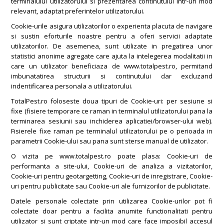
terminalului utilizatorului si prezentarea continutului intr-un mod
relevant, adaptat preferintelor utilizatorului.
Cookie-urile asigura utilizatorilor o experienta placuta de navigare
si sustin eforturile noastre pentru a oferi servicii adaptate
utilizatorilor. De asemenea, sunt utilizate in pregatirea unor
statistici anonime agregate care ajuta la intelegerea modalitatii in
care un utilizator beneficiaza de www.totalpest.ro, permitand
imbunatatirea structurii si continutului dar excluzand
indentificarea personala a utilizatorului.
TotalPest.ro foloseste doua tipuri de Cookie-uri: per sesiune si
fixe (fisiere temporare ce raman in terminalul utilizatorului pana la
terminarea sesiunii sau inchiderea aplicatiei/browser-ului web).
Fisierele fixe raman pe terminalul utilizatorului pe o perioada in
parametrii Cookie-ului sau pana sunt sterse manual de utilizator.
O vizita pe www.totalpest.ro poate plasa: Cookie-uri de
performanta a site-ului, Cookie-uri de analiza a vizitatorilor,
Cookie-uri pentru geotargetting, Cookie-uri de inregistrare, Cookie-
uri pentru publicitate sau Cookie-uri ale furnizorilor de publicitate.
Datele personale colectate prin utilizarea Cookie-urilor pot fi
colectate doar pentru a facilita anumite functionalitati pentru
utilizator si sunt criptate intr-un mod care face imposibil accesul