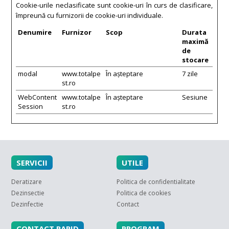
Cookie-urile neclasificate sunt cookie-uri în curs de clasificare,
împreună cu furnizorii de cookie-uri individuale.
Denumire
Furnizor
Scop
Durata
maximă
de
stocare
modal
www.totalpe
În așteptare
7 zile
st.ro
WebContent
www.totalpe
În așteptare
Sesiune
Session
st.ro
SERVICII
UTILE
Deratizare
Politica de confidentialitate
Dezinsectie
Politica de cookies
Dezinfectie
Contact
CONTACT RAPID
PROGRAM