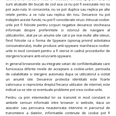
sunt alcatuite din bucati de cod asa ca nu pot fi executate nici nu
pot auto-rula. In consecinta, nu se pot duplica sau replica pe alte
retele pentru a se rula sau replica din nou. Deoarece nu pot
indeplini aceste functii, nu pot fi considerate virusi. Intrucat cookie-
urile pot fi folosite pentru scopuri negative deoarece stocheaza
informatii despre preferintele si istoricul de navigare al
utilizatorilor, atat pe un anume site cat si pe mai multe alte siteuri,
fiind folosite ca o forma de Spyware (spionaj privind activitatea
consumatorului), multe produse anti-spyware marcheaza cookie-
urile in mod constant pentru a fi sterse in cadrul procedurilor de
stergere/scanare anti-virus/anti-spyware.
In general browserele au integrate setari de confidentialitate care
furnizeaza diferite nivele de acceptare a cookie-urilor, perioada
de valabilitate si stergere automata dupa ce utilizatorul a vizitat
un anumit site. Deoarece protectia identitatii este foarte
valoroasa si reprezinta dreptul fiecarui utilizator de internet, este
indicat sa se stie ce eventuale probleme pot crea cookie-urile.
Pentru ca prin intermediul lor se transmit in mod constant in
ambele sensuri informatii intre browser si website, daca un
atacator sau persoana neautorizata intervine in parcursul de
transmitere a datelor, informatiile continute de cookie pot fi