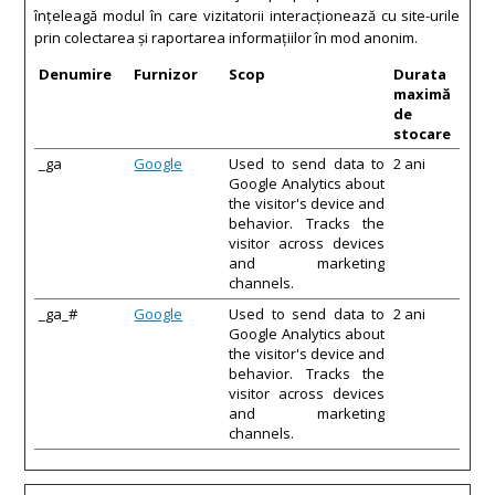
înţeleagă modul în care vizitatorii interacţionează cu site-urile
prin colectarea şi raportarea informaţiilor în mod anonim.
Denumire
Furnizor
Scop
Durata
maximă
de
stocare
_ga
Google
Used to send data to
2 ani
Google Analytics about
the visitor's device and
behavior. Tracks the
visitor across devices
and marketing
channels.
_ga_#
Google
Used to send data to
2 ani
Google Analytics about
the visitor's device and
behavior. Tracks the
visitor across devices
and marketing
channels.