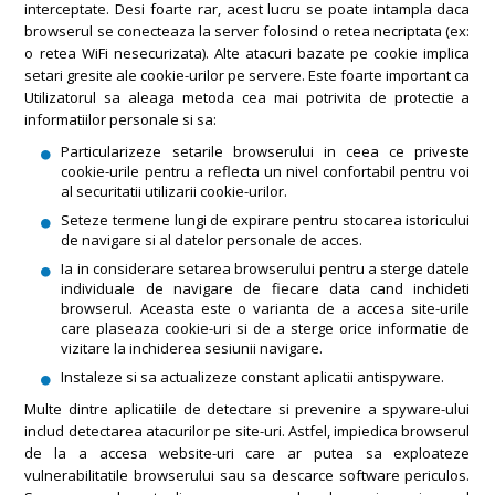
interceptate. Desi foarte rar, acest lucru se poate intampla daca
browserul se conecteaza la server folosind o retea necriptata (ex:
o retea WiFi nesecurizata). Alte atacuri bazate pe cookie implica
setari gresite ale cookie-urilor pe servere. Este foarte important ca
Utilizatorul sa aleaga metoda cea mai potrivita de protectie a
informatiilor personale si sa:
Particularizeze setarile browserului in ceea ce priveste
cookie-urile pentru a reflecta un nivel confortabil pentru voi
al securitatii utilizarii cookie-urilor.
Seteze termene lungi de expirare pentru stocarea istoricului
de navigare si al datelor personale de acces.
Ia in considerare setarea browserului pentru a sterge datele
individuale de navigare de fiecare data cand inchideti
browserul. Aceasta este o varianta de a accesa site-urile
care plaseaza cookie-uri si de a sterge orice informatie de
vizitare la inchiderea sesiunii navigare.
Instaleze si sa actualizeze constant aplicatii antispyware.
Multe dintre aplicatiile de detectare si prevenire a spyware-ului
includ detectarea atacurilor pe site-uri. Astfel, impiedica browserul
de la a accesa website-uri care ar putea sa exploateze
vulnerabilitatile browserului sau sa descarce software periculos.