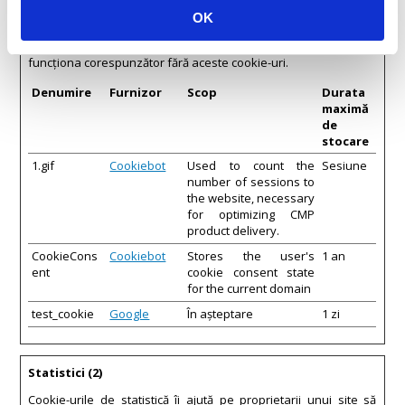
Cookie-urile necesare ajută la a face un site utilizabil prin
OK
activarea funcţiilor de bază, precum navigarea în pagină şi
accesul la zonele securizate de pe site. Site-ul nu poate
funcţiona corespunzător fără aceste cookie-uri.
Denumire
Furnizor
Scop
Durata
maximă
de
stocare
1.gif
Cookiebot
Used to count the
Sesiune
number of sessions to
the website, necessary
for optimizing CMP
product delivery.
CookieCons
Cookiebot
Stores the user's
1 an
ent
cookie consent state
for the current domain
test_cookie
Google
În așteptare
1 zi
Statistici (2)
Cookie-urile de statistică îi ajută pe proprietarii unui site să